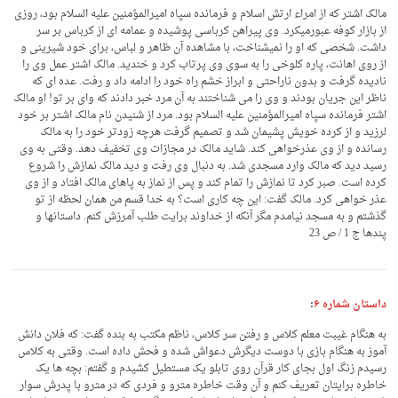
مالک اشتر که از امراء ارتش اسلام و فرمانده سپاه امیرالمؤمنین علیه السلام بود، روزی
از بازار کوفه عبورمی‏کرد. وی پیراهن کرباسی پوشیده و عمامه ای از کرباس بر سر
داشت. شخصی که او را نمیشناخت، با مشاهده آن ظاهر و لباس، برای خود شیرینی و
از روی اهانت، پاره کلوخی را به سوی وی پرتاب کرد و خندید. مالک اشتر عمل وی را
نادیده گرفت و بدون ناراحتی و ابراز خشم راه خود را ادامه داد و رفت. عده ای که
ناظر این جریان بودند و وی را می شناختند به آن مرد خبر دادند که وای بر تو! او مالک
اشتر فرمانده سپاه امیرالمؤمنین علیه السلام بود. مرد از شنیدن نام مالک اشتر بر خود
لرزید و از کرده خویش پشیمان شد و تصمیم گرفت هرچه زودتر خود را به مالک
رسانده و از وی عذرخواهی کند. شاید مالک در مجازات وی تخفیف دهد. وقتی به وی
رسید دید که مالک وارد مسجدی شد. به دنبال وی رفت و دید مالک نمازش را شروع
کرده است. صبر کرد تا نمازش را تمام کند و پس از نماز به پاهای مالک افتاد و از وی
عذر خواهی کرد. مالک گفت: این چه کاری است؟ به خدا قسم من همان لحظه از تو
گذشتم و به مسجد نیامدم مگر آنکه از خداوند برایت طلب آمرزش کنم. داستانها و
پندها ج 1 / ص 23
داستان شماره ۶
:
به هنگام غیبت معلم کلاس و رفتن سر کلاس، ناظم مکتب به بنده گفت: که فلان دانش
آموز به هنگام بازی با دوست دیگرش دعواش شده و فحش داده است. وقتی به کلاس
رسیدم زنگ اول بجای کار قرآن روی تابلو یک مستطیل کشیدم و گفتم: بچه ها یک
خاطره برایتان تعریف کنم و آن وقت خاطره مترو و فردی که در مترو با پدرش سوار