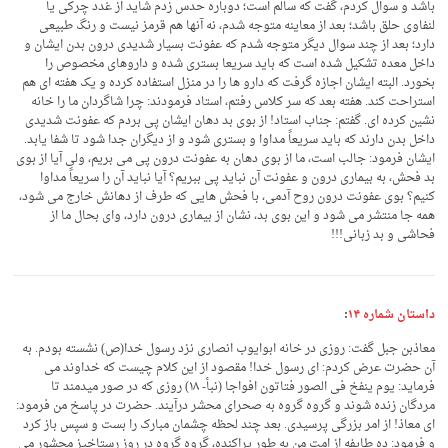
باشد و سوال کردم، گفت که سالم است؛ دوباره حدس زدم شاید از غدد چرکی یا
لنفاوی حلق باشد؛ بعد از معاینه متوجه شدم، نه آنها هم قرمز نیست و رنگ طبیعی
دارد؛ بعد از چند سوال دیگر متوجه شدم که عفونت بسیار شدیدی درون بدن ایشان و
داخل معده تشکیل شده است که باید سریعا بستری شده و داروهای مخصوص را
بخورد. البته ایشان اجازه گرفت که دارو ها را در منزل استفاده کرده و یک هفته ای هم
استراحت کند. هفته بعد که سر کلاس رفتم، استاد فرمودند: چرا شاگردان ما را خانه
نشین کرده ای. گفتم: جناب استاد! از بوی بد دهان ایشان پی بردم که عفونت شدیدی
داخل بدن دارند که باید سریعاً مداوا و بستری شود و از دیگران جدا شود تا شفا یابد.
ایشان فرمود: جالب است، ما از بوی دهان به عفونت درون پی می بریم، ولی آیا از بوی
بد فحش، به بیماری درون و عفونت آن نباید پی ببریم؟ آیا نباید آن را سریعاً مداوا
کنیم؟ بوی عفونت درون روح آدمی، با فحش هایی که طرف از دهانش خارج می شود،
همه جا منتشر می شود و این بوی بد، نشان از بیماری درون دارد، وای بحال ما از
فحاشی و بد زبانی!!!
داستان شماره ۱۴
:
معاذبن جبل گفت: روزی در خانه ابوایوب انصاری نزد رسول خدا(ص) نشسته بودم. به
آن حضرت عرض کردم: ای رسول خدا! مقصود از این کلام چیست که خداوند می
فرماید: یوم ینفخ فی الصور فتاتون افواجا (نبأ- ۱۸) روزی که در صور میدمند تا
مردگان زنده شوند و گروه گروه به صحرای محشر درآیند. حضرت در پاسخ من فرمود:
ای معاذ! از امر بزرگی پرسیدی. بعد چند لحظه چشمان مبارک را بست و سپس باز کرد
و فرمود: ده طایفه از امت من به طور پراکنده، گروه گروه در روز رستاخیز محشور می