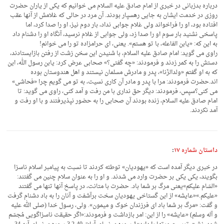
درباره بدزبانی در خبری از امام صادق علیه السلام می خوانیم که یکی از یاران حضرت
روزی در خدمت ایشان به جایی رهسپار بودند. آن مرد در حالی که غلامش از آنها عقب
افتاده بود، او را فراخواند ولی غلام جوابی نداد، بار دوم نیز، او را صدا کرد، اما
پاسخی نشنید بار سوم او را صدا زد، ولی جوابی از غلام نرسید، آنگاه او را دشنام داد
به این که: «یابن الفاعله، با تو هستم». یعنی، ای حرامزاده تو را می خوانم!
راوی می گوید: امام صادق علیه السلام، با شنیدن این سخن زشت از رفتن بازایستادند،
دستش را به کمر زدند و فرمودند: «چه گفتی؟» صحابی عرض کرد: یابن رسول الله، این
که به او گفتم «ولدالزّنا»، پدر و مادرش مسلمان نیستند و اهل هندوستان بوده
اند.حضرت فرمودند: مرا با پدر و مادر آن کاری نسیت، به تو می گویم چرا «فحاشی»
می کنی؟سپس، فرمودند: دیگر حق نداری با من رفت و آمد کنی، راوی می گوید: تا
امام صادق علیه السلام، زنده بودند آن صحابی را به حضور نپذیرفتند و با او رفت و
آمد نکردند.
داستان شماره ۱۷
:
در خبری دیگر آمده است که «یهودیان» توطئه کردند تا نسبت به پیامبر اسلام ناسزا
بگویند، یکی یکی بر حضرت وارد می شدند. و او را به عنوان سلام چنین می گفتند:
«السّام علیکم»یعنی مرگ بر شما باد. حضرت با متانت، در پاسخ آنها تنها می گفتند
«علیکم.»«عایشه» از این گستاخی یهودیان سخت برآشفت و آنان را به باد دشنام گرفت
و گفت: «مرگ بر شما باد ای فرزندان خوک و میمون». ولی، رسول خدا (صلی الله علیه
و آله وسلم) «عایشه» را از این: امر بازداشت و فرمودند:«اگر حقیقت ناسزاگویی مُجسّم