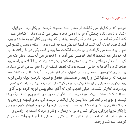
داستان شماره ۹
:
هرکس که از کنارش می گذشت از صدای بلند صحبت کردنش و بکار بردن حرفهای
رکیک و نابجا، نگاه چندش آوری به او می کرد و سعی می کرد زودتر از کنارش عبور
کند. انگار که آدم می خواهد از کنار کیسه زباله ای که چند روز کنار کوچه مانده و بوی
گند گرفته، زودتر گذر کند. تازگیها خودش متوجه شده بود از اینکه دوستان قدیم اش
هم از او فاصله می گرفتند و تو مدرسه انگشت نما بود و فقط یکی دو تا از لات ها یی
که خودش هم قدیمها از اونا خوشش نمی آمد او را تحویل می گرفتند. اولش فکر می
کرد مال مدل موهاش است و بعد متوجه کفشهایش شد، پشت اونا قبلا خوابانده بود،
صاف کرد و آخرها به جایی رسیده بود که نصف شیشه ژل را روی سرش خالی میکرد؛
ولی باز بیشتر مورد تمسخر و تنفر آدمهای اطرافش قرار می گرفت. آقای صداقت معلم
مدرسه که از مدتها قبل او را بعد از صحبتهای مفصل و نتیجه نگرفتن دیگه ولش کرده
بود، یکروز که خیلی از اوضاع پکر بود و در گوشه ای کز کرده بود و ناراحت و دمق
بود، رفت کنارش نشست. خیلی تعجب کرد که آقای معلم بهش توجه کرده بود. آقای
صداقت گفت: سلام علیکم! تو فکر می کنی اگر کیسه زباله را کادو پیچ کنند دیگه زباله
نیست و بوی بد و گند نمی ده؟ پسر جان زبانت را درست کن، بجای اینهمه وررفتن به
خودت، قدری زبانت را اصلاح کن؛ سعی کن خیلی از حرفای مردم اوباش کوچه و بازار
را بکار نبری! بزرگی، بزرگی نشان دادن به رفتار با وقار و مردانه است؛ به آرامش و
خوش بیانی است نه خیلی از رفتاری که می کنی….. خیلی به فکر فرو رفت، بغض اش
گرفت، بلند شد و رفت.