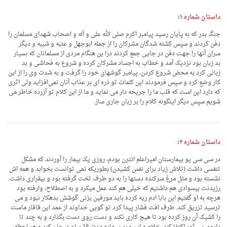
داستان شماره ۱
:
جنگ بدر که به پایان رسید پیامبر اکرم صلی الله علی و آله و اصحاب شهدای مسلمان را
دفن کردند و سپس کشته‌ شدگان مشرکان را از جمله ابوجهل و عتبه و شیبه و دیگر
سران آنها را جهت دفن در جایی جمع کردند درا ین هنگام مردی از مسلمانان که بسیار
بد زبان بود نزدیک آمد و خطاب به اجساد مشرکان کرده و شروع به فحاشی و بد
زبانی کرد به محض شروع کردن، پیامبر گوشهای خود را گرفت و به شدت وی را از این
کار وضع کرد و سپس فرمودند این کلمات تو ذره ای بر عذاب آنان نمی‌افزاید ولی اثری
که دارد این است که قلب ما را جریحه دار می نماید و ما از این کلام تو آزرده خاطر می
شویم سپس دیگر اینگونه کلام را بر زبان جاری ساز.
داستان شماره ۲
:
در سی سی یو بیمارستان امیراعلم انترن بودم، روزی یک بیمار را آوردند که مشکل
تنفسی داشت (تلاش زیاد برای نفس کشیدن) بطوریکه نمی توانست بخوابد و همه اش
نشسته بود و مثل مرغ سرکنده دستها را به دو طرف تخت گرفته بود و بیقراری داشت.
رزیدنت بیسوادی هم داشتیم که خیلی هم کند عمل میکرد و به اصطلاح، وارفته بود
هرچه به او گفتیم این بابا ادم ریه کرده باید مورفین بزنی گوشش بدهکار نبود و می
ترسید تزریق کند. طرف افت فشار پیدا کرد تو گویی خداوند از عمد این قاقار ماست
را کشیک آن روز کرده بود تا هیچ کاری نکند و دست روی دست بگذارد و به چند تا