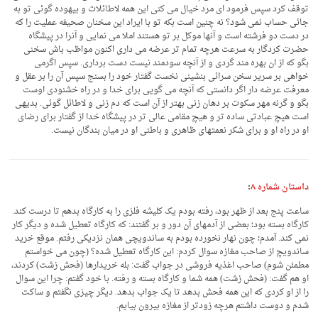
توقف کرد سپس فرمود ای مرد خیال می کنی این همه لاطائلات و بیهوده گوئی تو به
جائی حساب نمی شود؟ نه چنین است بکه تو با ایراد این سخنان صحیفه عملیت را که
در دست دو فرشته است و آنها موکل بر تو هستند املا می نمایی و آنرا در پیشگاه
حضرت کردگار به سرعت هرچه تمام تر عرضه می داری اکنون مواظب باش سخنی
بگو که از ان بهره مند گردی و از آنچه سودمند نیست دست برداری. سپس اگرمی
خواهی بر سریر سخن سرائی بنشینی نخست گفتار خود را بسنج سپس آن را بر عقل و
معرفت عرضه دار اگر دانستی که آنچه می گویی برای خدا و در راه خشنودی اوست
بگو و گرنه مهر سکوت بر دهان زنی بهتر از آن است که دم زنی و لاطائل گوئی. بدیهی
است هیچ عبادتی ساده تر و هیچ مقامی عالی تر در پیشگاه خدا از گفتار برای رضای
او در راه او و برای شکر نعمتهای ظاهری و باطنی او در میان بندگان نیست.
داستان شماره ۸
:
ساعت پنج بعد از ظهر بود، رفته بودم یک کلیشه فلزی را به کارگاه بدهم تا درست کند.
کارگاه بسته بود؛ بعضی از آدمهای آن دور و بر گفتند: که کارگاه تعطیل شده و دیگر کار
نمی کند. آمدم؛ چون نهار نخورده بودم به ساندویچی همان نزدیکی رفتم. موقع خرید
ساندویچ از صاحب مغازه سوال کردم: این کارگاه تعطیل شده؟ (چون می خواستم
مطمئن شوم) صاحب اغذیه فروشی در جواب گفت: بله خریدارها (فحش زشت) کردند،
او هم گفت: (فحش زشت) همه شما و کارگاه بسته و رفته. با خود گفتم: چرا این سوال
را از او کردی که این همه فحش بدهد تا یک جواب بدهد. دیگر چیزی نگفتم و ساکت
شدم و دوست داشتم هرچه زودتر از مغازه بیرون بیایم.