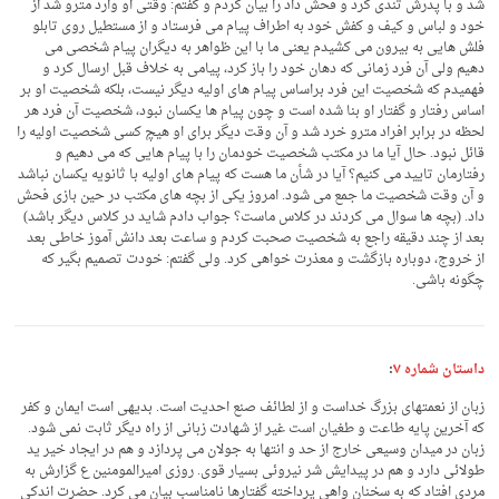
شد و با پدرش تندی کرد و فحش داد را بیان کردم و گفتم: وقتی او وارد مترو شد از
خود و لباس و کیف و کفش خود به اطراف پیام می فرستاد و از مستطیل روی تابلو
فلش هایی به بیرون می کشیدم یعنی ما با این ظواهر به دیگران پیام شخصی می
دهیم ولی آن فرد زمانی که دهان خود را باز کرد، پیامی به خلاف قبل ارسال کرد و
فهمیدم که شخصیت این فرد براساس پیام های اولیه دیگر نیست، بلکه شخصیت او بر
اساس رفتار و گفتار او بنا شده است و چون پیام ها یکسان نبود، شخصیت آن فرد هر
لحظه در برابر افراد مترو خرد شد و آن وقت دیگر برای او هیچ کسی شخصیت اولیه را
قائل نبود. حال آیا ما در مکتب شخصیت خودمان را با پیام هایی که می دهیم و
رفتارمان تایید می کنیم؟ آیا در شأن ما هست که پیام های اولیه با ثانویه یکسان نباشد
و آن وقت شخصیت ما جمع می شود. امروز یکی از بچه های مکتب در حین بازی فحش
داد. (بچه ها سوال می کردند در کلاس ماست؟ جواب دادم شاید در کلاس دیگر باشد)
بعد از چند دقیقه راجع به شخصیت صحبت کردم و ساعت بعد دانش آموز خاطی بعد
از خروج، دوباره بازگشت و معذرت خواهی کرد. ولی گفتم: خودت تصمیم بگیر که
چگونه باشی.
داستان شماره ۷
:
زبان از نعمتهای بزرگ خداست و از لطائف صنع احدیت است. بدیهی است ایمان و کفر
که آخرین پایه طاعت و طغیان است غیر از شهادت زبانی از راه دیگر ثابت نمی شود.
زبان در میدان وسیعی خارج از حد و انتها به جولان می پردازد و هم در ایجاد خیر ید
طولائی دارد و هم در پیدایش شر نیروئی بسیار قوی. روزی امیرالمومنین ع گزارش به
مردی افتاد که به سخنان واهی پرداخته گفتارها نامناسب بیان می کرد. حضرت اندکی