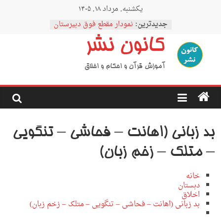
Ski
یکشنبه, مرداد ۱۸, ۱۴۰۵
t
conten
جدیدترین:
نمودار مقطع فوق دبیرستان
اردوی نیمه رمضان
کانون نشر
اردوی نیمه شعبان
اردوی غدیر
اردوی محرم
آموزش قرآن و احکام و اخلاق
بد زبانی (اهانت – فحاشی – تنگویی
– متلک – زخم زبان)
خانه
دبستان
اخلاق
بد زبانی (اهانت – فحاشی – تنگویی – متلک – زخم زبان)