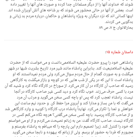
شوند که خداوند آنها را از دیگر مسلمانان جدا کرده و صورت های آنها را تغییر داده
است. بعضی از آنها در حالی محشور می شوند که بر شاخه های آتش آویزان شده اند.
اینها کسانی اند که نزد دیگران به ویژه پادشاهان و حاکمان، درباره مردم بد زبانی و
بدگویی می کردند.
بحارالانوار، ج ۷، ص ۸۹
داستان شماره ۱۵
:
پادشاهی خود را پیرو حضرت علیعلیه السلاممی‌دانست و می‌خواست که از حضرت
علیعلیه السلامتبعیت کند. بنابراین پادشاه مانند شیر مرد تاریخ بشریت شبها در شهر
میگشت و به صورت گمنام از حال مردم سوال می‌کرد ولی مردم نمیدانستند که او
پادشاه است تا این که در یکی از شب هایی که در کوچه و بازار میگشت به کارگاهی
رسید که صاحب آن کارگاه در آن کار می‌کرد. از سوراخ در کارگاه نگاه کرد و شنید که آن
مرد با کسی حرف می‌زند. خوب نگاه کرد و دید کسی غیر صاحب کارگاه در آنجا
نیست. پادشاه تعجب کرد که پس او باچه کسی سخن می‌گوید و مرتب آن مرد
می‌گفت که با من بساز و مدارا کند و آبروی مرا حفظ کن. و حدود نیم ساعت این
خواهش و تمنا را تکرار می‌کرد. نهایتاً پادشاه درب کارگاه را کوبید و وارد کارگاهی شد
و از صاحب کارگاه پرسید: باچه کسی سخن می‌گفتی؟ هرچه نگاه می‌کنم کسی در
کارگاه نیست. صاحب کارگاه گفت: من به زبانم نصیحت می‌کردم و از او می‌خواستم
که خود را کنترل کند. زیرا تصمیم دارم این پارچه را که میبافم به پادشاه بفرستم و
مجبورم که فردا به حضور او برسم. ولی از زبانم که بیهوده و نابجا سخن می‌گوید