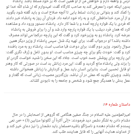
ترس و واهمه دارم و خواهش من از او همین است که بر خود مسلط باشد. پادشاه
بدون اینکه خود را معرفی کند به صاحب کارگاه گفت: امیدوارم که ان شاء الله خدا تو
را کمک کند و بتوانی بر زبانت تسلط یابی تا آنچه صلاح است و باید گفته شود بگوید
و از آن مرد خداحافظی کرد و به راه خود ادامه داد. فردای آن روز به پادشاه خبر دادند
که فردی با یک قواره پارچه آمده و با شما کار دارد. پادشاه دستور ورود داد و مشاهده
کرد که همان فرد دیشب با یک قواره پارچه وارد شد و آن را برای فروش به پادشاه
عرضه کرد. پادشاه رو به وزیرخود کرد و گفت که این پارچه درکجا می‌تواند مصرف
داشته باشد؟ او درجواب گفت: برای تهیه یک شنل. سپس پادشاه از وزیر دیگر همین
سوال رانمود. وزیر دوم گفت: برای دوخت قبا مناسب است. پادشاه رو به مرد بافنده
کرد و گفت: خودت بگو برای چه چیزی مناسب است. او بدون تامل و ژرف نگری گفت:
این پارچه برای پوشش جسد خوب است. جلاد که این سخن را شنید خواست گردن او
را بزند ولی پادشاه مانع گردید و گفت: این مرد زبانش بد است در صورتی که کار وهنر
او قابل تحسین است. بنابراین انسان باید عمل و کردارش با زبانش همخوانی داشته
باشد. وچیزی نگوید که عملی در آن نباشد. بزرگترین مصیبت، زبانی است که گفتار و
عمل بدش با همدیگر جمع شود و شخص و جامعه را به نابودی کشاند.
داستان شماره ۱۶
:
امیرالمؤمنین علیه السلام در جنگ صفین هنگامی که گروهی از اصحابش را در حال
دشنام دادن به لشگر دشمن دید فرمودند: «إنّی اَکرهُ أن تَکونوا سبّابین (3) » «من نمی
پسندم که دشنام دهنده و ناسزاگو باشید«مسلمان باید دشمنان را نیز دعای خیر کند و
از خداوند هدایت آنهایی را که قابل هدایتند طلب کند.