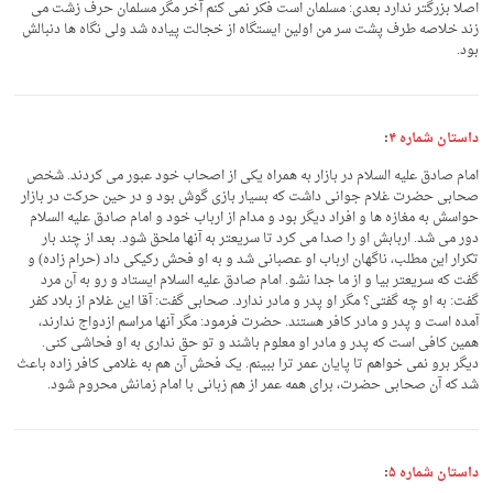
اصلا بزرگتر ندارد بعدی: مسلمان است فکر نمی کنم آخر مگر مسلمان حرف زشت می
زند خلاصه طرف پشت سر من اولین ایستگاه از خجالت پیاده شد ولی نگاه ها دنبالش
بود.
داستان شماره ۴
:
امام صادق علیه السلام در بازار به همراه یکی از اصحاب خود عبور می کردند. شخص
صحابی حضرت غلام جوانی داشت که بسیار بازی گوش بود و در حین حرکت در بازار
حواسش به مغازه ها و افراد دیگر بود و مدام از ارباب خود و امام صادق علیه السلام
دور می شد. اربابش او را صدا می کرد تا سریعتر به آنها ملحق شود. بعد از چند بار
تکرار این مطلب، ناگهان ارباب او عصبانی شد و به او فحش رکیکی داد (حرام زاده) و
گفت که سریعتر بیا و از ما جدا نشو. امام صادق علیه السلام ایستاد و رو به آن مرد
گفت: به او چه گفتی؟ مگر او پدر و مادر ندارد. صحابی گفت: آقا این غلام از بلاد کفر
آمده است و پدر و مادر کافر هستند. حضرت فرمود: مگر آنها مراسم ازدواج ندارند،
همین کافی است که پدر و مادر او معلوم باشند و تو حق نداری به او فحاشی کنی.
دیگر برو نمی خواهم تا پایان عمر ترا ببینم. یک فحش آن هم به غلامی کافر زاده باعث
شد که آن صحابی حضرت، برای همه عمر از هم زبانی با امام زمانش محروم شود.
داستان شماره ۵
: