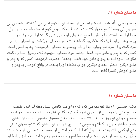
داستان شماره ۱۲
:
پیامبر صلی الله علیه و آله همراه یکی از صحابیان از کوچه ای می گذشتند. شخص بی
سر و پائی وسط کوچه دراز کشیده بود، بطوریکه عرض کوچه بسته شده بود. رسول
خدا از او خواستند تا پایش را جمع کند ولی او با بی ادبی گفت: از اون طرف برو.
پیامبر هم از آن طرف که تنگ بود گذشتند. شخص صحابی برگشت و ناسزایی به آن
مرد گفت و آن مرد هم جوابی به او داد. پیامبر به صحابی فرمودند: چه بد آدمی است
کسی که به پدر و مادر خود فحش بدهد. مرد صحابی نفهمید کلام رسول خدا را، گفت:
مگر می شود آدم به پدر و مادر خود فحش بدهد؟ حضرت فرمودند: کسی که به پدر و
مادر دیگری فحش دهد و دیگری جواب دشنام او را بدهد، در واقع خودش به پدر و
مادر خودش ناسزا گفته است.
داستان شماره ۱۳
:
دکتر حسینی از رفقا تعریف می کرد که روزی سر کلاس استاد معارف خود نشسته
بودیم، یکی از دوستان از بیماری خود گله کرد؛ گفتم: تشریف بیاورید مطب در خدمت
هستم. فردای آن روز به مطب تشریف آوردند، طبق معمول مشغول معاینه از ایشان
شدم و فشار خون را گرفتم و سپس دما سنج را زیر زبان ایشان گذاشتم، میزان دمای
بدن او کمی بالا بود؛ چند سوال که از او کردم ایشان از ضعف خود خیلی ناراحت بود؛
ناگهان بوی بسیار بدی از دهان او به مشامم رسید، حدس زدم شاید از دندانهای ایشان