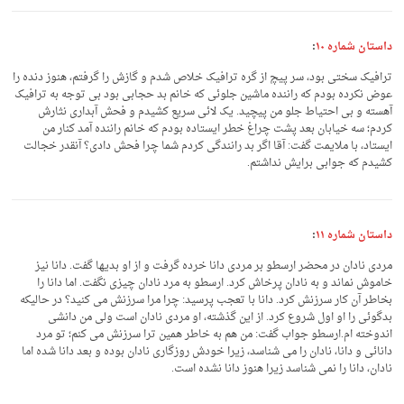
داستان شماره ۱۰
:
ترافیک سختی بود، سر پیچ از گره ترافیک خلاص شدم و گازش را گرفتم، هنوز دنده را
عوض نکرده بودم که راننده ماشین جلوئی که خانم بد حجابی بود بی توجه به ترافیک
آهسته و بی احتیاط جلو من پیچید. یک لائی سریع کشیدم و فحش آبداری نثارش
کردم؛ سه خیابان بعد پشت چراغ خطر ایستاده بودم که خانم راننده آمد کنار من
ایستاد، با ملایمت گفت: آقا اگر بد رانندگی کردم شما چرا فحش دادی؟ آنقدر خجالت
کشیدم که جوابی برایش نداشتم.
داستان شماره ۱۱
:
مردی نادان در محضر ارسطو بر مردی دانا خرده گرفت و از او بدیها گفت. دانا نیز
خاموش نماند و به نادان پرخاش کرد. ارسطو به مرد نادان چیزی نگفت. اما دانا را
بخاطر آن کار سرزنش کرد. دانا با تعجب پرسید: چرا مرا سرزنش می کنید؟ در حالیکه
بدگوئی را او اول شروع کرد. از این گذشته، او مردی نادان است ولی من دانشی
اندوخته ام.ارسطو جواب گفت: من هم به خاطر همین ترا سرزنش می کنم؛ تو مرد
دانائی و دانا، نادان را می شناسد، زیرا خودش روزگاری نادان بوده و بعد دانا شده اما
نادان، دانا را نمی شناسد زیرا هنوز دانا نشده است.