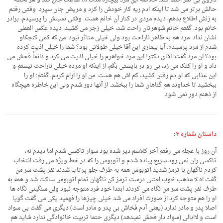
داروی بی ثمر اکتفا کند. خلاصه این مرد بیچاره مدت 18 ساعت جان کند و هر لحظه
حالش برتر می شد تا اینکه ادم ریه کار خودش را کرد و مریض جان سپرد. وقتی رفتم
به زنش اطلاع بدهم، دیدم مردی در کنار آن خانم هست. وقتی نسبتش را پرسیدم، برادر
خانم بود. گفتم خانم شوهرتان راحت شد، خیلی زجر می کشید. دیدم عکس العملی
نشان نداد. مرد هم به ظاهر ناراحت بود ولی خیلی متاثر نبود. من که کمی کنجکاو
شدم از مرد پرسیدم: آیا بیماری این آقا خیلی طولانی بود؟ شما را خیلی اذیت کرده
بود؟ آن مرد گفت: آقای دکتر! این مرد خواهرم را خیلی اذیت می کرد و دائماً فحش می
داد و او را کتک می زد، بی رو در بایستی بگم، از اینکه او مرده خیلی ناراحت نیستم و
این عذابی که او دم رفتن کشید، کم اش هم هست. من او را آرام کردم، گفتم: او را
ببخشید تا خداوند هم گناهان شما را ببخشد. از آنها دور شدم ولی این خاطره هیچگاه
از ذهنم دور نمی شود.
داستان شماره ۳
:
آن روز با عجله می رفتم آخر کلاسم دیر شده بود سوار تاکسی شدم اما دیدم نه،
تاکسی ران نمی رود سریع پیاده شدم و اتوبوس را که در خط ویژه می رفت انتخاب
کردم ناگهان با ترمز شدید اتوبوس همه به طرف جلو پرتاب شدند نفر پشت سر من
گفت اه لا مذهب خوب لعنتی درست ترمز کن ناگهان تمام اتوبوس ساکت شد و همه به
طرف نفر پشت سر من نگاه می کردند ابتدا خود فرد متوجه نبود ولی سنگینی نگاه ها
او را هم متوجه کرد از صورت افراد می شد خیلی چیزها را فهمید یکی می گفت گویا
اصلا پدر و مادر ندارد (یعنی آدم فحّاش بی پدر و مادر است) دیگری می گفت بی سواد
است و لاابالی (سواد دار فحش نمیدهد) دیگری حتما تربیت خانوادگی ندارد شاید هم