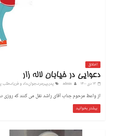
اخلاق
دعوایی در خیابان لاله زار
۱۳ دی ۱۴۰۰
admin
پدر
،
پیرمرد
،
جوان
،
داد و فریاد
،
طلب پ
از واعظ مرحوم جناب آقای راشد نقل می کنند که روزی در خ
بیشتر بخوانید