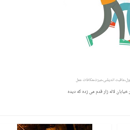
ول
،
عاقبت اندیشی
،
عبرت
،
مکافات عمل
یابان لاله زار قدم می زده که دیده