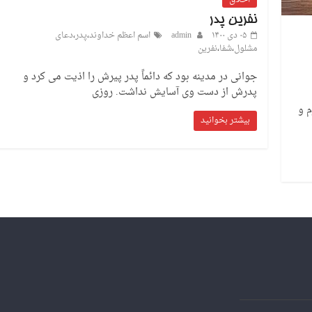
نفرین پدر
۰۵ دی ۱۴۰۰
admin
اسم اعظم خداوند
،
پدر
،
دعای
مشلول
،
شفا
،
نفرین
جوانی در مدینه بود که دائماً پدر پیرش را اذیت می کرد و
پدرش از دست وی آسایش نداشت. روزی
م و
بیشتر بخوانید