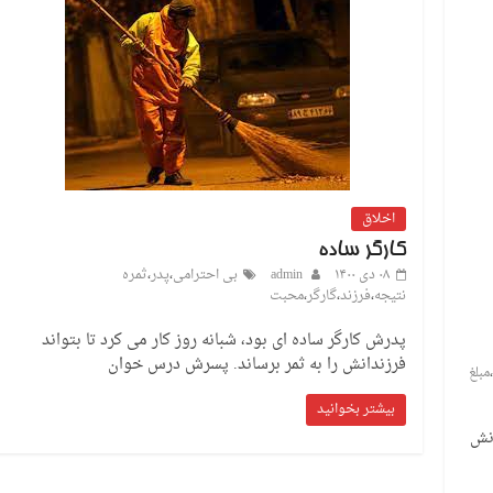
اخلاق
کارگر ساده
۰۸ دی ۱۴۰۰
admin
بی احترامی
،
پدر
،
ثمره
نتیجه
،
فرزند
،
گارگر
،
محبت
پدرش کارگر ساده ای بود، شبانه روز کار می کرد تا بتواند
فرزندانش را به ثمر برساند. پسرش درس خوان
،
مبلغ
بیشتر بخوانید
انش