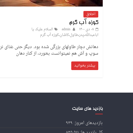
اخلاق
کوزه آب گرم
۰۸ دی ۱۴۰۰
admin
السلام علیک یا
اباعبدالله
،
پدر
،
طاول
،
کاشان
،
کوزه آب گرم
دهانش دچار طاولهای بزرگی شده بود. دیگر حتی غذای نر
سوپ و آش هم نمیتوانست بخورد، از کنار دهان
بیشتر بخوانید
بازدید های سایت
بازدیدهای امروز:
۹۳۹
کل بازدید ها:
۸۳۵,۵۱۱