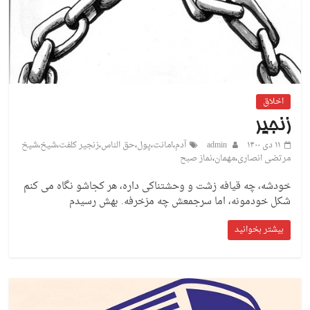
اخلاق
زنجیر
۱۱ دی ۱۴۰۰
admin
آدم
،
امانت
،
پول
،
حق الناس
،
زنجیر کلفت
،
شیخ
،
شیخ
مرتضی انصاری
،
مهمان
،
نماز صبح
خودشه، چه قیافه زشت و وحشتناکی داره، هر کجاشو نگاه می کنم
شکل خودمونه، اما سرجمعش چه مزخرفه. بهش رسیدم
بیشتر بخوانید