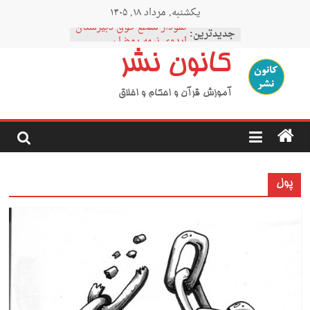
Ski
یکشنبه, مرداد ۱۸, ۱۴۰۵
t
نمودار مقطع فوق دبیرستان
conten
جدیدترین:
اردوی نیمه رمضان
کانون نشر
اردوی نیمه شعبان
اردوی غدیر
اردوی محرم
آموزش قرآن و احکام و اخلاق
پول