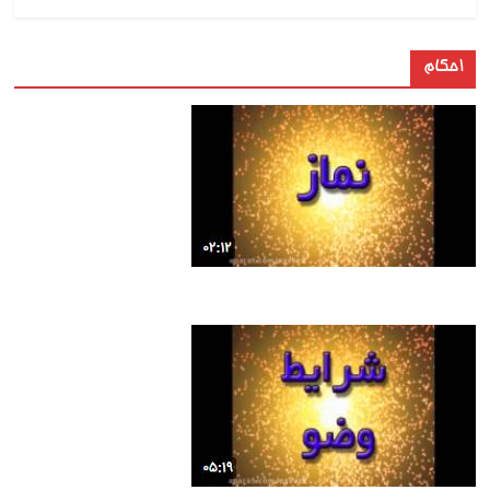
احکام