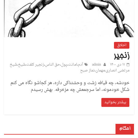
اخلاق
زنجیر
۱۱ دی ۱۴۰۰
admin
آدم
،
امانت
،
پول
،
حق الناس
،
زنجیر کلفت
،
شیخ
،
شیخ
مرتضی انصاری
،
مهمان
،
نماز صبح
خودشه، چه قیافه زشت و وحشتناکی داره، هر کجاشو نگاه می کنم
شکل خودمونه، اما سرجمعش چه مزخرفه. بهش رسیدم
بیشتر بخوانید
احکام