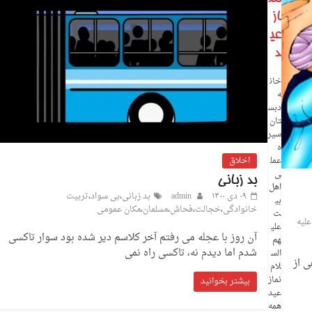
از
عی
د
خان
ه
دبس
تان
سیر
ه
عمل
اخلاق
ی
بد زبانی
اهل
۰۹ دی ۱۴۰۰
admin
بد زبانی
،
بی سواد
،
تربیت
بی
خانوادگی
،
خجالت
،
فحاش
،
مسلمان
،
مکان عمومی
ت
علیه
علی
آن روز با عجله می رفتم آخر کلاسم دیر شده بود سوار تاکسی
هم
شدم اما دیدم نه، تاکسی راه نمی
الس
ی از
لام
نماز
بیشتر بخوانید
عید
همه‌