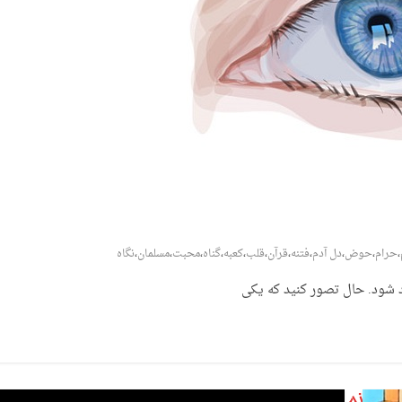
،
حرام
،
حوض
،
دل آدم
،
فتنه
،
قرآن
،
قلب
،
کعبه
،
گناه
،
محبت
،
مسلمان
،
نگاه
رد شود. حال تصور کنید که یکی
نم