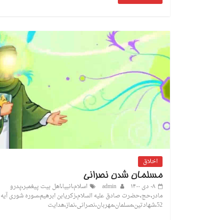
اخلاق
مسلمان شدن نصرانی
۰۸ دی ۱۴۰۰
admin
اسلام
،
انبیا
،
اهل بیت پیغمبر
،
پدرو
مادر
،
حج
،
حضرت صادق علیه السلام
،
زکریابن ابرهیم
،
سوره شوری آیه
52
،
شهادتین
،
مسلمان
،
مهربان
،
نصرانی
،
نماز
،
هدایت