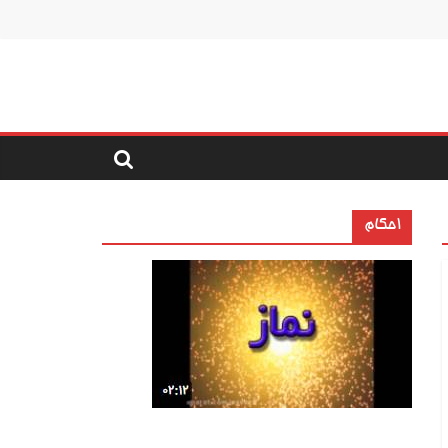
احکام