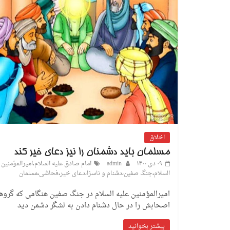
اخلاق
مسلمان باید دشمنان را نیز دعای خیر کند
۰۹ دی ۱۴۰۰
admin
امام صادق علیه السلام
،
امیرالمؤمنین 
السلام
،
جنگ صفین
،
دشنام و ناسزا
،
دعای خیر
،
فحاشی
،
مسلمان
امیرالمؤمنین علیه السلام در جنگ صفین هنگامی که گروه
اصحابش را در حال دشنام دادن به لشگر دشمن دید
بیشتر بخوانید