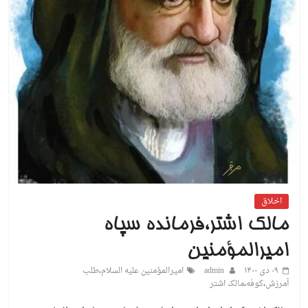
اخلاق
مالک اشتر،فرمانده سپاه
امیرالمؤمنین
۰۹ دی ۱۴۰۰
admin
امیرالمؤمنین علیه السلام
،
طلب
آمرزش
،
کوفه
،
مالک اشتر