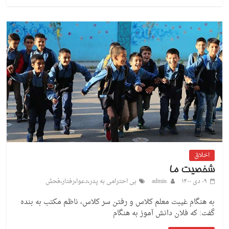
اخلاق
شخصیت ما
۰۹ دی ۱۴۰۰
admin
بی احترامی به پدر
،
دعوا
،
رفتار
،
فحش
به هنگام غیبت معلم کلاس و رفتن سر کلاس، ناظم مکتب به بنده
گفت: که فلان دانش آموز به هنگام