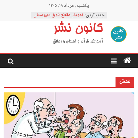
Ski
یکشنبه, مرداد ۱۸, ۱۴۰۵
t
conten
جدیدترین:
نمودار مقطع فوق دبیرستان
اردوی نیمه رمضان
کانون نشر
اردوی نیمه شعبان
اردوی غدیر
اردوی محرم
آموزش قرآن و احکام و اخلاق
فحش