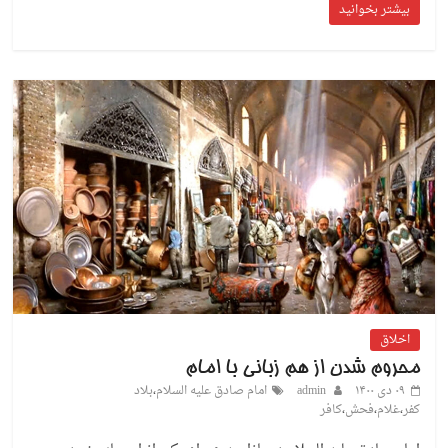
بیشتر بخوانید
اخلاق
محروم شدن از هم زبانی با امام
۰۹ دی ۱۴۰۰
admin
امام صادق علیه السلام
،
بلاد
کفر
،
غلام
،
فحش
،
کافر