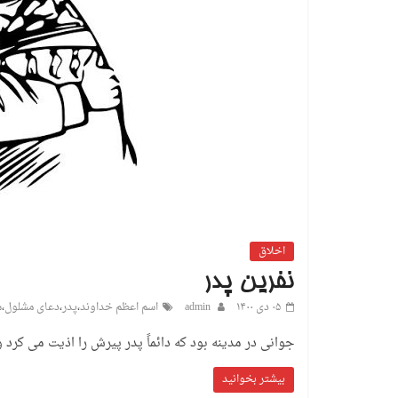
اخلاق
نفرین پدر
۰۵ دی ۱۴۰۰
admin
اسم اعظم خداوند
،
پدر
،
دعای مشلول
،
ش
جوانی در مدینه بود که دائماً پدر پیرش را اذیت می ک
بیشتر بخوانید