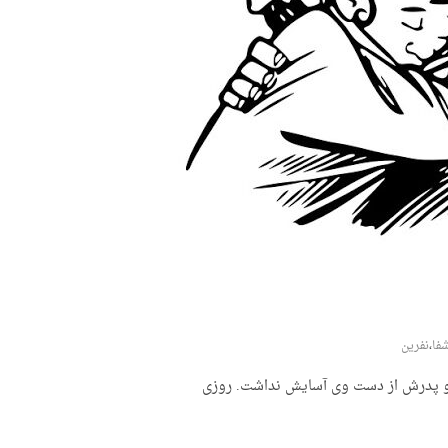
فا
،
نفرین
رد و پدرش از دست وی آسایش نداشت. روزی