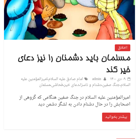
اخلاق
مسلمان باید دشمنان را نیز دعای
خیر کند
۰۹ دی ۱۴۰۰
admin
امام صادق علیه السلام
،
امیرالمؤمنین علیه
السلام
،
جنگ صفین
،
دشنام و ناسزا
،
دعای خیر
،
فحاشی
،
مسلمان
امیرالمؤمنین علیه السلام در جنگ صفین هنگامی که گروهی از
اصحابش را در حال دشنام دادن به لشگر دشمن دید
بیشتر بخوانید