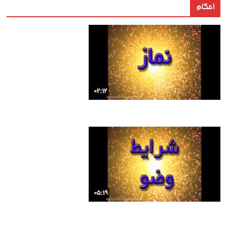
احکام