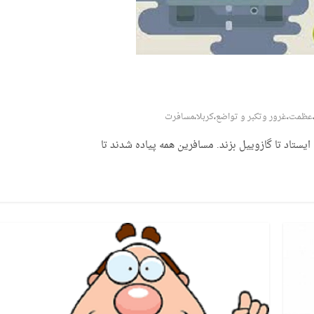
عظمت
،
غرور وتکبر و تواضع
،
کربلا
،
مسافرت
یستاد تا گازوییل بزند. مسافرین همه پیاده شدند تا