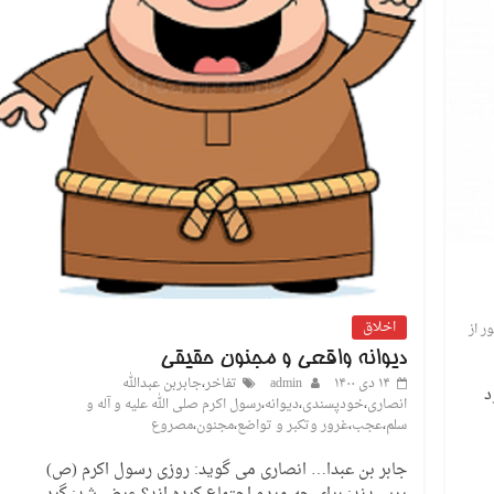
اخلاق
ر از
دیوانه واقعی و مجنون حقیقی
۱۴ دی ۱۴۰۰
admin
تفاخر
،
جابربن عبدالله
د
انصاری
،
خودپسندی
،
دیوانه
،
رسول اکرم صلی الله علیه و آله و
سلم
،
عجب
،
غرور وتکبر و تواضع
،
مجنون
،
مصروع
جابر بن عبدا… انصاری می گوید: روزی رسول اکرم (ص)