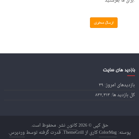
.برای ما بفرستید
بازدید های سایت
بازدیدهای امروز:
۳۹
کل بازدید ها:
۸۳۲,۳۱۳
حق کپی © 2026
کانون نشر
. محفوظ است.
پوسته:
ColorMag
کاری از ThemeGrill. قدرت گرفته توسط
وردپرس
.