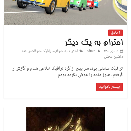
اخلاق
احترام به یک دیگر
۰۹ دی ۱۴۰۰
admin
احترام
،
بد حجاب
،
ترافیک
،
خجالت
،
راننده
ماشین
،
فحش
ترافیک سختی بود، سر پیچ از گره ترافیک خلاص شدم و گازش را
گرفتم، هنوز دنده را عوض نکرده بودم
بیشتر بخوانید