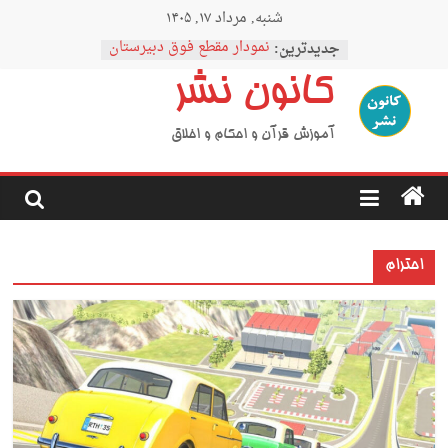
Ski
شنبه, مرداد ۱۷, ۱۴۰۵
t
conten
جدیدترین:
نمودار مقطع فوق دبیرستان
اردوی نیمه رمضان
کانون نشر
اردوی نیمه شعبان
اردوی غدیر
اردوی محرم
آموزش قرآن و احکام و اخلاق
احترام