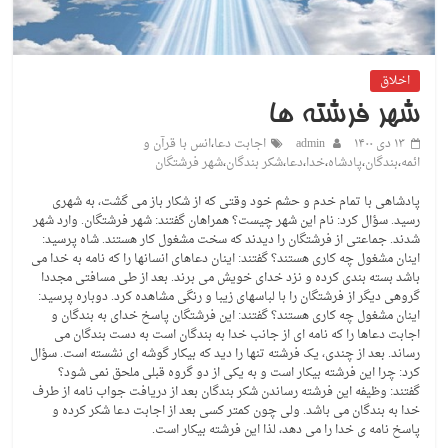
اخلاق
شهر فرشته ها
۱۳ دی ۱۴۰۰
admin
اجابت دعا
،
انس با قرآن و
ائمه
،
بندگان
،
پادشاه
،
خدا
،
دعا
،
شکر بندگان
،
شهر فرشتگان
پادشاهی با تمام خدم و حشم خود وقتی که از شکار باز می گشت، به شهری
رسید. سؤال کرد: نام این شهر چیست؟ همراهان گفتند: شهر فرشتگان. وارد شهر
شدند. جماعتی از فرشتگان را دیدند که سخت مشغول کار هستند. شاه پرسید:
اینان مشغول چه کاری هستند؟ گفتند: اینان دعاهای انسانها را که نامه به خدا می
باشد بسته بندی کرده و نزد خدای خویش می برند. بعد از طی مسافتی مجددا
گروهی دیگر از فرشتگان را با لباسهای زیبا و رنگی مشاهده کرد. دوباره پرسید:
اینان مشغول چه کاری هستند؟ گفتند: این فرشتگان پاسخ خدای به بندگان و
اجابت دعاها را که نامه ای از جانب خدا به بندگان است به دست بندگان می
رساند. بعد از چندی، یک فرشته تنها را دید که بیکار گوشه ای نشسته است. سؤال
کرد: چرا این فرشته بیکار است و به یکی از دو گروه قبلی ملحق نمی شود؟
گفتند: وظیفه این فرشته رساندن شکر بندگان بعد از دریافت جواب نامه از طرف
خدا به بندگان می باشد. ولی چون کمتر کسی بعد از اجابت دعا شکر کرده و
پاسخ نامه ی خدا را می دهد، لذا این فرشته بیکار است.