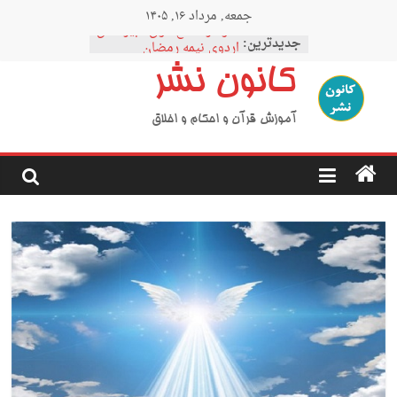
Ski
جمعه, مرداد ۱۶, ۱۴۰۵
t
نمودار مقطع فوق دبیرستان
conten
جدیدترین:
اردوی نیمه رمضان
اردوی نیمه شعبان
کانون نشر
اردوی غدیر
اردوی محرم
آموزش قرآن و احکام و اخلاق