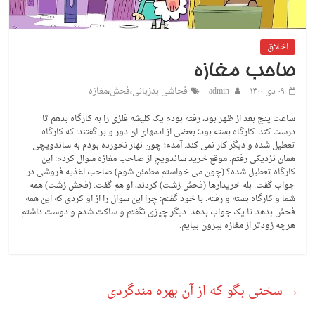
اخلاق
صاحب مغازه
۰۹ دی ۱۴۰۰
admin
فحاشی بدزبانی
،
فحش
،
مغازه
ساعت پنج بعد از ظهر بود، رفته بودم یک کلیشه فلزی را به کارگاه بدهم تا
درست کند. کارگاه بسته بود؛ بعضی از آدمهای آن دور و بر گفتند: که کارگاه
تعطیل شده و دیگر کار نمی کند. آمدم؛ چون نهار نخورده بودم به ساندویچی
همان نزدیکی رفتم. موقع خرید ساندویچ از صاحب مغازه سوال کردم: این
کارگاه تعطیل شده؟ (چون می خواستم مطمئن شوم) صاحب اغذیه فروشی در
جواب گفت: بله خریدارها (فحش زشت) کردند، او هم گفت: (فحش زشت) همه
شما و کارگاه بسته و رفته. با خود گفتم: چرا این سوال را از او کردی که این همه
فحش بدهد تا یک جواب بدهد. دیگر چیزی نگفتم و ساکت شدم و دوست داشتم
هرچه زودتر از مغازه بیرون بیایم.
→
سخنی بگو که از آن بهره مندگردی