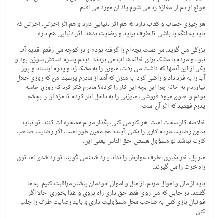
موقع از دم آن مغازه رد می شوم یاد آن مورد می افتم.
هر چیزی حساب و کتاب دارد که هم اثر دنیایی دارد و هم اثر آخرتی. آخرتی که
باید یه لنگه پا باشی تا طرف بیاید و رضایت بدهد. اثر دنیایی هم داره.
بزرگی می گوید: من دست بچه ام را گرفته بودم و در کوچه می رفتم. قدیم آب
نبود و مردم با مشک برای خانه ها آب می بردند. دیدم پسرم دستش سوزن بود و
یکی از این آدمها که داشت می رفت، سوزن را به مشک زد و پدرم ایستاد و پول
آب را به فرد داد و راضی کرد. به منزل که آمد از مادرم پرسید: من که روزی حلال
نیاوردم به خانه چرا این بچه این کار را کرده؟ مادرم فکر کرد که روزی حامله
بودم و جلوی میوه فروشی، سوزنی را به داخل انار کردم تا مزه آن را بچشم.
پدرم فهمید که اثر آن است.
خلاصه کار سخت است. هر کار می کنی، بگذار مردم مسخره ات کنند، تو نباید
بدون رضایت مردم کاری را بکنی. آینده هم همین طور است، اگر رضایت صاحب
کارت نباشد تو مسؤول هستی. حق الناس یعنی این.
سر پل، خر بگیری، طرف عوارض را نداد و رد شد؛ می گویند تو رد شدی اما توی
راه خرت را می گیرند.
باید از مال و اموال مردم، از مال و اموال خودمان بیشتر مراقبت کنیم. به ما
گفتند: در جایی که می روی فقط حق داری راه بروی و غذا بخوری. حالا اگر
فوتبال بازی کنی به صاحب محل مسؤولیت داری و باید رضایت طرف را جلب
کنی.