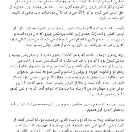
دیگری را روشن کردند. خداوند عالم در روز قیامت ممکن است از حق خودش
بگذرد و اگر گناهی کردی و اگر توبه کنی، انشاا… خدا می بخشد، ولی خداوند از
حق الناس نمی گذرد، و تو را نگه می دارند تا آن فرد بیاید، باید باشی تا تکلیف
کار مشخص شود.
شوخی هم ندارد که حالا یه ذره است و… و حق الناس شقوق مختلفی دارد. از
لباس، کفش، وقت، زنگ عمدی زدن خانه، برداشتن چیزی که مال مردم است و
بدون رضایت مردم کاری را انجام دهی. آدم فکر می کند که من هنوز شغلی ندارم
که برای من صادق باشد. این طور نیست و از همان بچگی صادق است.
بچه بودم و دوستی داشتم که به من گفت: { جلوی مغازه فالوده فروشی بودیم و
سرش شلوغ بود } تو برو به صاحب مغازه که آشنایانتان است و راحت می
توانی با او صحبت کنی بگو. گفتم: چی؟ گفت: من چند بار که سرش شلوغ بوده
رفتم تو و فالوده خوردم و پولش را ندادم و کسی متوجه نشد. من به هوای
خرید فالوده وارد مغازه شدم و به صاحب مغازه گفتم: من دوستی دارم که کار
اشتباهی انجام داده است و حالا از کارش پشیمان است. به من گفت: آقا! برو
نوش جان و مهمان ما. من از رفتار صاحب مغازه خوشم آمد. اگر به او نمی گفتم،
تا آخر مدیون طرف بود.
روی دیوار خانه مردم یا روی ماشین مردم چیزی بنویسیم مسؤولیت داره و فردا
به همان اندازه گیر هستیم.
مادرم میگفت: پنج سالت که بود، دیدم گلابی در دستت بود که آمدی. گفتم: از
کجا آوردی؟ گفتم: نمی دانم! خلاصه با پدرم رفتند تا فهمیدند که از مغازه سر
کوچه برداشته بودم. به صاحب مغازه گفتند و پول گلابی را دادند. تاالآن هر