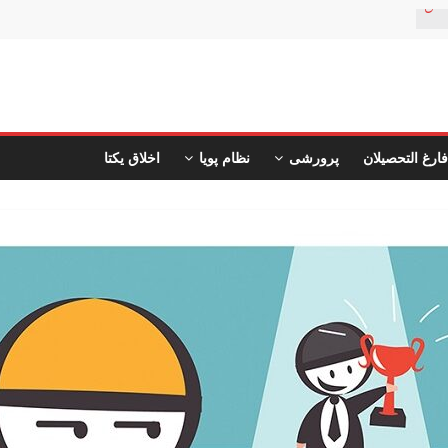
تان
فارغ التحصیلان
پرورشی
نظام پویا
اخلاق یکتا