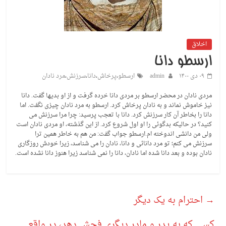
اخلاق
ارسطو دانا
۰۹ دی ۱۴۰۰
admin
ارسطو
،
پرخاش
،
دانا
،
سرزنش
،
مرد نادان
مردی نادان در محضر ارسطو بر مردی دانا خرده گرفت و از او بدیها گفت. دانا
نیز خاموش نماند و به نادان پرخاش کرد. ارسطو به مرد نادان چیزی نگفت. اما
دانا را بخاطر آن کار سرزنش کرد. دانا با تعجب پرسید: چرا مرا سرزنش می
کنید؟ در حالیکه بدگوئی را او اول شروع کرد. از این گذشته، او مردی نادان است
ولی من دانشی اندوخته ام.ارسطو جواب گفت: من هم به خاطر همین ترا
سرزنش می کنم؛ تو مرد دانائی و دانا، نادان را می شناسد، زیرا خودش روزگاری
نادان بوده و بعد دانا شده اما نادان، دانا را نمی شناسد زیرا هنوز دانا نشده است.
→
احترام به یک دیگر
کسی که به پدر و مادر دیگری فحش دهد، در واقع