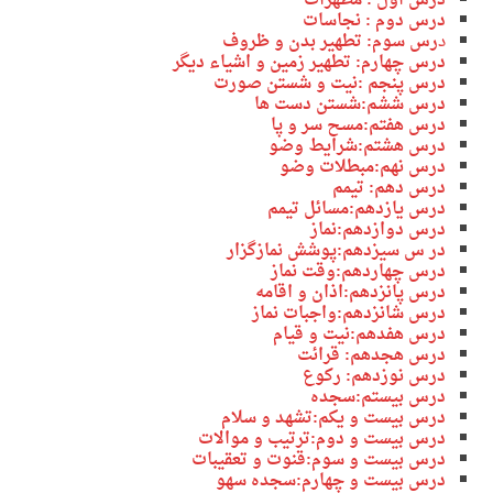
درس اول : مطهرات
درس دوم : نجاسات
د
رس سوم: تطهیر بدن و ظروف
درس چهارم: تطهیر زمین و اشیاء دیگر
درس پنجم :نیت و شستن صورت
درس ششم:شستن دست ها
درس هفتم:مسح سر و پا
درس هشتم:شرایط وضو
درس نهم:مبطلات وضو
درس دهم: تیمم
درس یازدهم:مسائل تیمم
درس دوازدهم:نماز
در س سیزدهم:پوشش
نمازگزار
درس چهاردهم:وقت
نماز
درس پانزدهم:اذان و اقامه
درس شانزدهم:واجبات نماز
درس هفدهم:نیت و قیام
درس هجدهم: قرائت
درس نوزدهم: رکوع
درس بیستم:سجده
درس بیست و یکم:تشهد و سلام
درس بیست و دوم:ترتیب و موالات
درس بیست و سوم:قنوت و تعقیبات
درس بیست و چهارم:سجده سهو