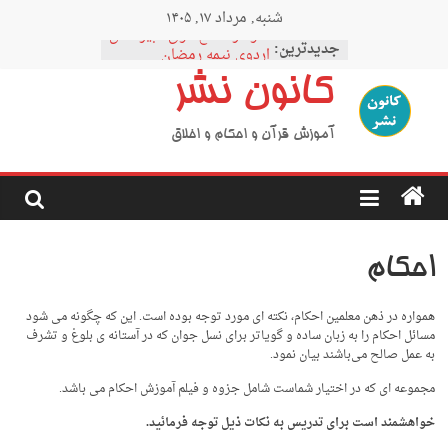
Ski
شنبه, مرداد ۱۷, ۱۴۰۵
t
نمودار مقطع فوق دبیرستان
conten
جدیدترین:
اردوی نیمه رمضان
اردوی نیمه شعبان
کانون نشر
اردوی غدیر
اردوی محرم
آموزش قرآن و احکام و اخلاق
احکام
همواره در ذهن معلمین احکام، نکته ای مورد توجه بوده است. این که چگونه می شود
مسائل احکام را به زبان ساده و گویاتر برای نسل جوان که در آستانه ی بلوغ و تشرف
به عمل صالح می‌باشند بیان نمود.
مجموعه ای که در اختیار شماست شامل جزوه و فیلم آموزش احکام می باشد.
خواهشمند است برای تدریس به نکات ذیل توجه فرمائید.