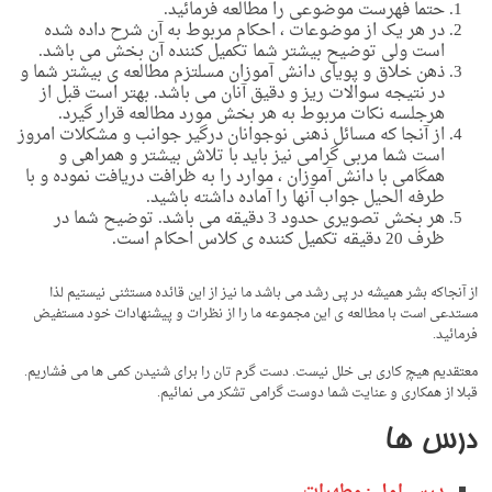
حتما فهرست موضوعی را مطالعه فرمائید.
در هر یک از موضوعات ، احکام مربوط به آن شرح داده شده
است ولی توضیح بیشتر شما تکمیل کننده آن بخش می باشد.
ذهن خلاق و پویای دانش آموزان مسلتزم مطالعه ی بیشتر شما و
در نتیجه سوالات ریز و دقیق آنان می باشد. بهتر است قبل از
هرجلسه نکات مربوط به هر بخش مورد مطالعه قرار گیرد.
از آنجا که مسائل ذهنی نوجوانان درگیر جوانب و مشکلات امروز
است شما مربی گرامی نیز باید با تلاش بیشتر و همراهی و
همگامی با دانش آموزان ، موارد را به ظرافت دریافت نموده و با
طرفه الحیل جواب آنها را آماده داشته باشید.
هر بخش تصویری حدود 3 دقیقه می باشد. توضیح شما در
ظرف 20 دقیقه تکمیل کننده ی کلاس احکام است.
از آنجاکه بشر همیشه در پی رشد می باشد ما نیز از این قائده مستثنی نیستیم لذا
مستدعی است با مطالعه ی این مجموعه ما را از نظرات و پیشنهادات خود مستفیض
فرمائید.
معتقدیم هیچ کاری بی خلل نیست. دست گرم تان را برای شنیدن کمی ها می فشاریم.
قبلا از همکاری و عنایت شما دوست گرامی تشکر می نمائیم.
درس ها