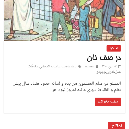
اخلاق
در صف نان
۱۳ دی ۱۴۰۰
admin
دعا
،
عاقبت
،
عاقبت اندیشی
،
مکافات
عمل
،
نفرین
،
یهودی
المسلم من سلم المسلمون من یده و لسانه حدود هفتاد سال پیش
نظم و انظباط شهری مانند امروز نبود. هر
بیشتر بخوانید
احکام