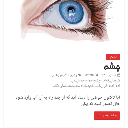
اخلاق
چشم
۱۱ دی ۱۴۰۰
admin
پدرو مادر
،
تیرهای
شیطان
،
ثواب
،
چشم
،
حرام
،
حوض
،
دل
آدم
،
فتنه
،
قرآن
،
قلب
،
کعبه
،
گناه
،
محبت
،
مسلمان
،
نگاه
آیا تاکنون حوضی را دیده اید که از چند راه به آن آب وارد شود.
حال تصور کنید که یکی
بیشتر بخوانید