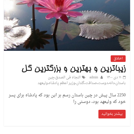
اخلاق
زیباترین و بهترین و بزرگترین گل
۱۱ دی ۱۴۰۰
admin
النجاه فی الصدق
،
چین
باستان
،
دانه
،
دوست
،
صداقت
،
گلدان
،
وزیر اعظم پادشاه
،
ولیعهد
2250 سال پیش در چین باستان رسم بر این بود که پادشاه برای پسر
خود که ولیعهد بود، دوستی را
بیشتر بخوانید