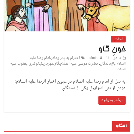
اخلاق
خونِ گاو
۰۵ دی ۱۴۰۰
admin
احترام به پدر ومادر
،
امام رضا علیه
السلام
،
بازماندگان
،
حضرت موسی علیه السلام
،
گاو
،
مهربان
،
نیکوکاری
،
یعقوب علیه
السلام
به نقل از امام رضا علیه السلام در عیون اخبار الرضا علیه السلام:
مردی از بنی اسراییل یکی از بستگان
بیشتر بخوانید
احکام