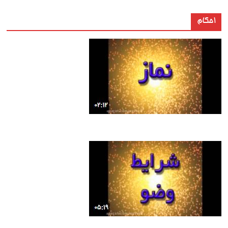
احکام