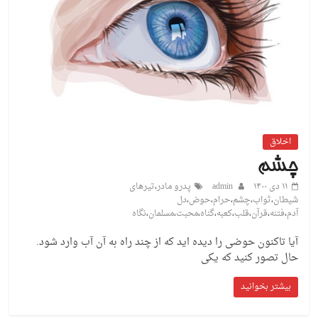
اخلاق
چشم
۱۱ دی ۱۴۰۰
admin
پدرو مادر
،
تیرهای
شیطان
،
ثواب
،
چشم
،
حرام
،
حوض
،
دل
آدم
،
فتنه
،
قرآن
،
قلب
،
کعبه
،
گناه
،
محبت
،
مسلمان
،
نگاه
آیا تاکنون حوضی را دیده اید که از چند راه به آن آب وارد شود.
حال تصور کنید که یکی
بیشتر بخوانید