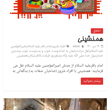
اخلاق
همنشینی
۱۴ دی ۱۴۰۰
admin
افراد شرور
،
امام باقر علیه السلام
،
امیرالمؤمنین
علیه السلام
،
اهل دیانت
،
ایمان به خدا
،
دوست خوب و بد
،
دوست خوب وبد
،
دین
خدا
،
رسول خدا صلی الله علیه وآله وسلم
،
روز قیامت
،
کافر
،
نیکان
،
همنشینی
امام باقرعلیه السلام از جدش امیرالمؤمنین علیه السلام نقل می
فرمایند: همنشینی با افراد شرور (صاحبان صفات بد) بدگمانی به
بیشتر بخوانید