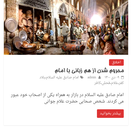
اخلاق
محروم شدن از هم زبانی با امام
۰۹ دی ۱۴۰۰
admin
امام صادق علیه السلام
،
بلاد
کفر
،
غلام
،
فحش
،
کافر
امام صادق علیه السلام در بازار به همراه یکی از اصحاب خود عبور
می کردند. شخص صحابی حضرت غلام جوانی
بیشتر بخوانید