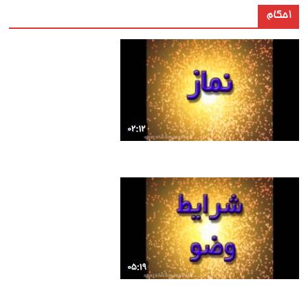
احکام