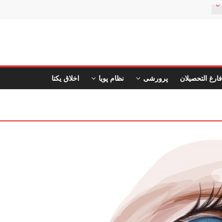
ن
فارغ التحصیلان
پرورشی
نظام پویا
اخلاق یکتا