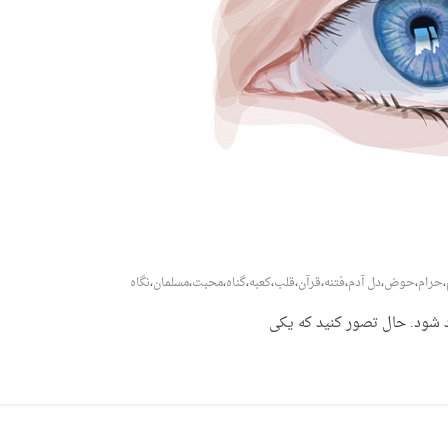
،
حرام
،
حوض
،
دل آدم
،
فتنه
،
قرآن
،
قلب
،
کعبه
،
گناه
،
محبت
،
مسلمان
،
نگاه
رد شود. حال تصور کنید که یکی