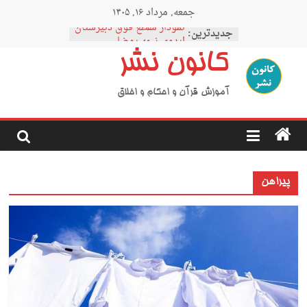
Ski
جمعه, مرداد ۱۶, ۱۴۰۵
t
نمودار مقطع فوق دبیرستان
conten
جدیدترین:
اردوی نیمه رمضان
کانون نشر
اردوی نیمه شعبان
اردوی غدیر
اردوی محرم
آموزش قرآن و احکام و اخلاق
پیراهن