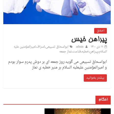
اخلاق
پیراهن خیس
۱۱ دی ۱۴۰۰
admin
ابواسحاق تسبیعی
،
اسراف
،
امیرالمؤمنین علیه
السلام
،
پیراهن
،
خطبه
،
قناعت
،
نماز جمعه
ابواسحاق تسبیعی می گوید:روز جمعه ای بر دوش پدرم سوار بودم
و امیرالمؤمنین علیعلیه السلام بر منبر خطبه ی نماز
بیشتر بخوانید
احکام