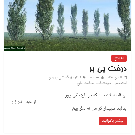
اخلاق
درخت بی بر
۱۱ دی ۱۴۰۰
admin
ایثار
،
بزرگمنشی
،
پروین
اعتصامی
،
خودشناسی
،
مناعت طبع
آن قصه شنیدید که در باغ یکی روز
از جور، تبر زار
بنالید سپیدار کز من نه دگر بیخ
بیشتر بخوانید