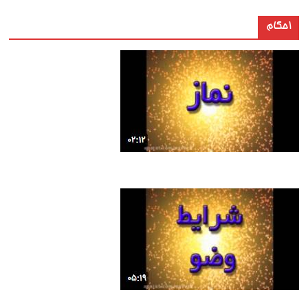
احکام