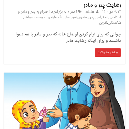
رضایت پدر و مادر
۰۸ دی ۱۴۰۰
admin
احترام به بزرگترها
،
احترام به پدر و مادر و
استاد
،
بی احترامی
،
پدرو مادر
،
پیامبر صلی الله علیه و آله وسلم
،
دعوا
،
دل
شکستگی
،
نفرین
جوانی که برای آرام کردن اوضاع خانه که پدر و مادر با هم دعوا
داشتند و برای اینکه رضایت مادر
بیشتر بخوانید