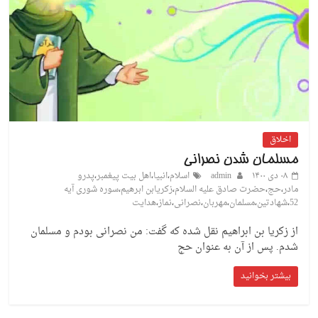
اخلاق
مسلمان شدن نصرانی
۰۸ دی ۱۴۰۰
admin
اسلام
،
انبیا
،
اهل بیت پیغمبر
،
پدرو
مادر
،
حج
،
حضرت صادق علیه السلام
،
زکریابن ابرهیم
،
سوره شوری آیه
52
،
شهادتین
،
مسلمان
،
مهربان
،
نصرانی
،
نماز
،
هدایت
از زکریا بن ابراهیم نقل شده که گفت: من نصرانی بودم و مسلمان
شدم. پس از آن به عنوان حج
بیشتر بخوانید