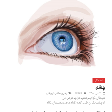
اخلاق
چشم
۱۱ دی ۱۴۰۰
admin
پدرو مادر
،
تیرهای
شیطان
،
ثواب
،
چشم
،
حرام
،
حوض
،
دل
آدم
،
فتنه
،
قرآن
،
قلب
،
کعبه
،
گناه
،
محبت
،
مسلمان
،
نگاه