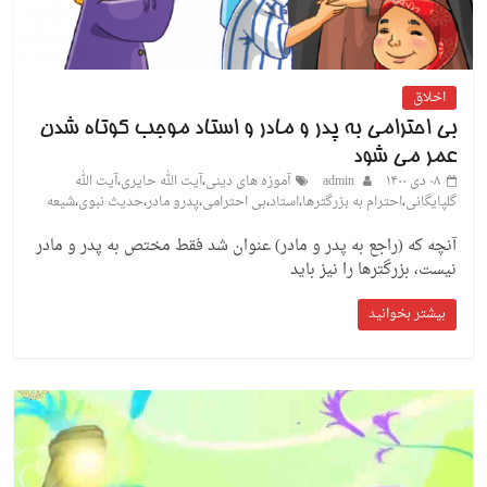
اخلاق
بی احترامی به پدر و مادر و استاد موجب کوتاه شدن
عمر می شود
۰۸ دی ۱۴۰۰
admin
آموزه های دینی
،
آیت الله حایری
،
آیت الله
گلپایگانی
،
احترام به بزرگترها
،
استاد
،
بی احترامی
،
پدرو مادر
،
حدیث نبوی
،
شیعه
آنچه که (راجع به پدر و مادر) عنوان شد فقط مختص به پدر و مادر
نیست، بزرگترها را نیز باید
بیشتر بخوانید