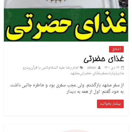
اخلاق
غذای حضرتی
۱۳ دی ۱۴۰۰
admin
امام رضا علیه السلام
،
انس با قرآن
،
پدرو
مادر
،
زیارت
،
سفر
،
غذای حضرتی
،
مشهد
از سفر مشهد بازگشتم. ولی عجب سفری بود و خاطره جالبی داشت.
به خود گفتم: اول از همه به دیدار
بیشتر بخوانید