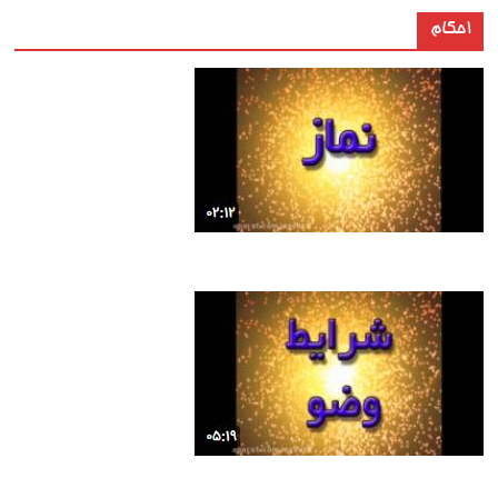
احکام