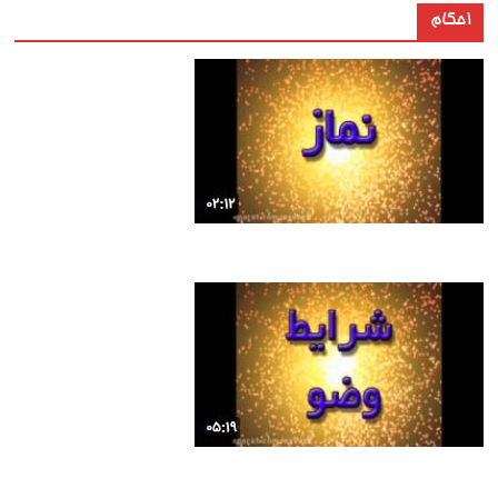
احکام