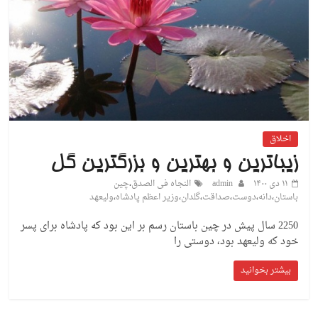
اخلاق
زیباترین و بهترین و بزرگترین گل
۱۱ دی ۱۴۰۰
admin
النجاه فی الصدق
،
چین
باستان
،
دانه
،
دوست
،
صداقت
،
گلدان
،
وزیر اعظم پادشاه
،
ولیعهد
2250 سال پیش در چین باستان رسم بر این بود که پادشاه برای پسر
خود که ولیعهد بود، دوستی را
بیشتر بخوانید