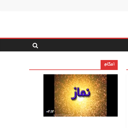
احکام