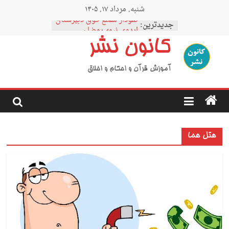
Ski
شنبه, مرداد ۱۷, ۱۴۰۵
t
نمودار مقطع فوق دبیرستان
conten
جدیدترین:
اردوی نیمه رمضان
اردوی نیمه شعبان
کانون نشر
اردوی غدیر
اردوی محرم
آموزش قرآن و احکام و اخلاق
هتل هما