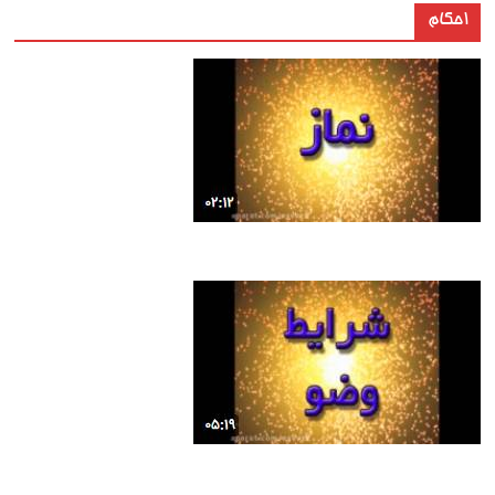
احکام