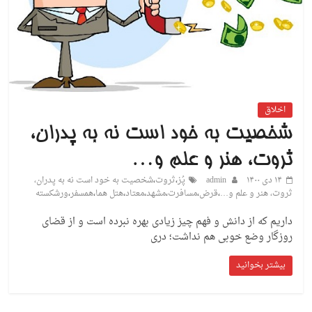
اخلاق
شخصیت به خود است نه به پدران،
ثروت، هنر و علم و…
۱۴ دی ۱۴۰۰
admin
پُز
،
ثروت
،
شخصیت به خود است نه به پدران،
ثروت، هنر و علم و…
،
قرض
،
مسافرت
،
مشهد
،
معتاد
،
هتل هما
،
همسفر
،
ورشکسته
داریم که از دانش و فهم چیز زیادی بهره نبرده است و از قضای
روزگار وضع خوبی هم نداشت؛ دری
بیشتر بخوانید