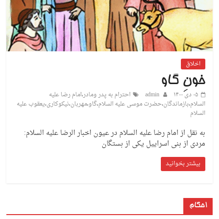
اخلاق
خونِ گاو
۰۵ دی ۱۴۰۰
admin
احترام به پدر ومادر
،
امام رضا علیه
السلام
،
بازماندگان
،
حضرت موسی علیه السلام
،
گاو
،
مهربان
،
نیکوکاری
،
یعقوب علیه
السلام
به نقل از امام رضا علیه السلام در عیون اخبار الرضا علیه السلام:
مردی از بنی اسراییل یکی از بستگان
بیشتر بخوانید
احکام