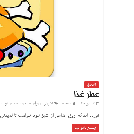
اخلاق
عطر غذا
۱۳ دی ۱۴۰۰
admin
آشپزی
،
دروغ
،
راست و درست
،
زبان
،
عط
آورده اند که: روزی شاهی از آشپز خود خواست تا لذیذتر
بیشتر بخوانید