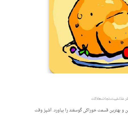
ر غذا
،
غیبت
،
نجات
،
هلاکت
ین و بهترین قسمت خوراکی گوسفند را بیاورد. آشپز وقت