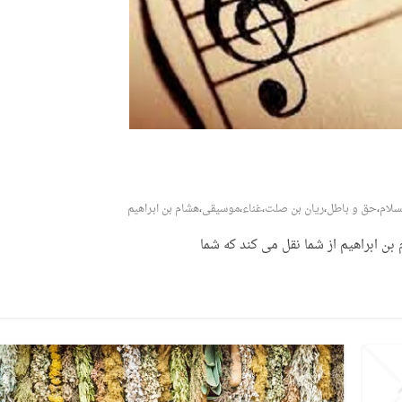
سلام
،
حق و باطل
،
ریان بن صلت
،
غناء
،
موسیقی
،
هشام بن ابراهیم
ن ابراهیم از شما نقل می کند که شما