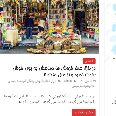
اخلاق
در بازار عطر فروش ها دماغش به بوی خوش
عادت ندارد و از حال رفت!!!
۱۱ دی ۱۴۰۰
admin
بازار عطر فروش
،
پشگل گوسفند
،
صدای
حرام
،
کود
،
موسیقی
در روستا برای امور کشاورزی کود لازم است. افرادی که کودها
زل
را جابجا می کردند، کودبر می گفتند. کودبری، کودها
بیشتر بخوانید