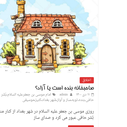
اخلاق
صاحبخانه بنده است یا آزاد؟
۱۱ دی ۱۴۰۰
admin
امام موسی بن جعفرعلیه السلام
،
بُشر
حافی
،
بنده
،
توبه
،
ساز و آواز
،
شهر بغداد
،
کنیز
،
موسیقی
روزی موسی بن جعفر علیه السلام در شهر بغداد از کنار من
بُشر حافی عبور می کرد و صدای ساز