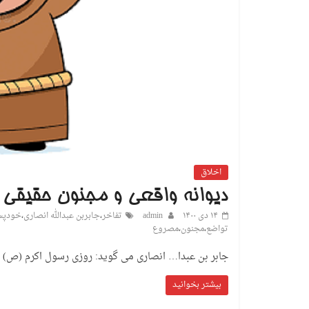
اخلاق
دیوانه واقعی و مجنون حقیقی
۱۴ دی ۱۴۰۰
admin
تفاخر
،
جابربن عبدالله انصاری
،
خودپس
تواضع
،
مجنون
،
مصروع
جابر بن عبدا… انصاری می گوید: روزی رسول اکرم (ص) پ
بیشتر بخوانید