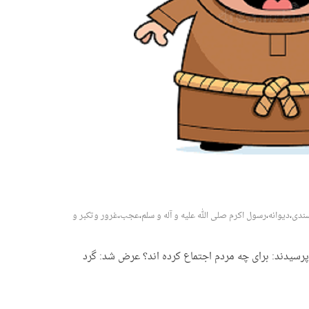
ندی
،
دیوانه
،
رسول اکرم صلی الله علیه و آله و سلم
،
عجب
،
غرور وتکبر و
رسیدند: برای چه مردم اجتماع کرده اند؟ عرض شد: گرد