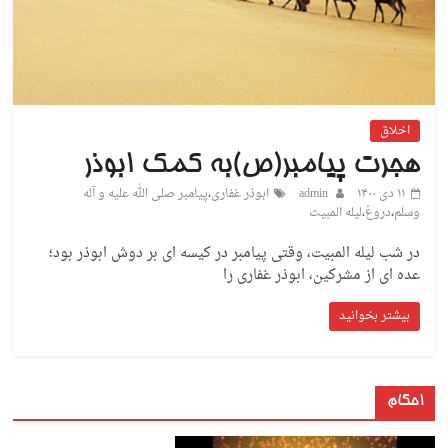
اخلاق
هجرت پیامبر(ص)به کمک ابوذر
۱۱ دی ۱۴۰۰
admin
ابوذر غفاری
،
پیامبر صلی الله علیه و آله
وسلم
،
دروغ
،
لیله المبیت
در شب لیله المبیت، وقتی پیامبر در کیسه ای بر دوش ابوذر بود؛
عده ای از مشرکین، ابوذر غفاری را
بیشتر بخوانید
احکام