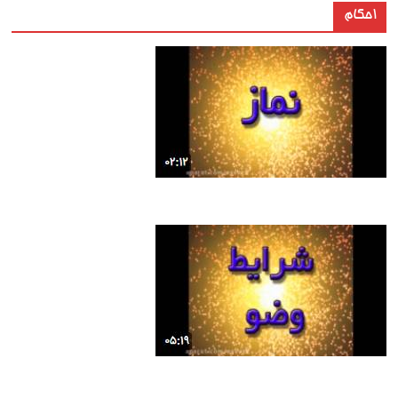
احکام