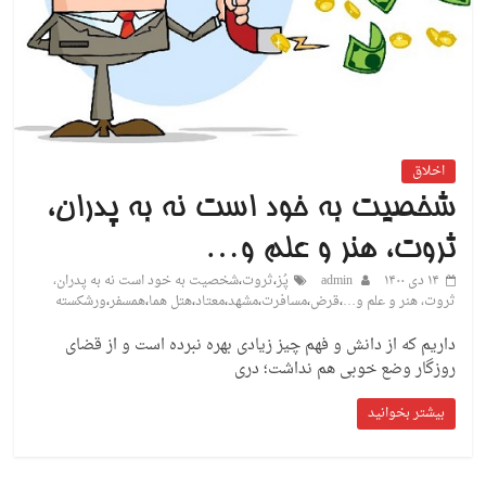
اخلاق
شخصیت به خود است نه به پدران،
ثروت، هنر و علم و…
۱۴ دی ۱۴۰۰
admin
پُز
،
ثروت
،
شخصیت به خود است نه به پدران،
ثروت، هنر و علم و…
،
قرض
،
مسافرت
،
مشهد
،
معتاد
،
هتل هما
،
همسفر
،
ورشکسته
داریم که از دانش و فهم چیز زیادی بهره نبرده است و از قضای
روزگار وضع خوبی هم نداشت؛ دری
بیشتر بخوانید