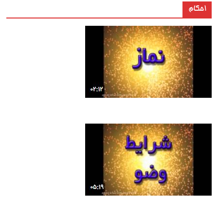
احکام