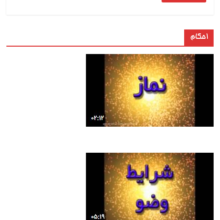
احکام