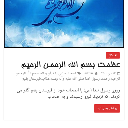
اخلاق
عظمت بسم الله الرحمن الرحیم
۱۳ دی ۱۴۰۰
admin
اصحاب
،
انس با قرآن و ائمه
،
بسم الله الرحمن
الرحیم
،
رحمت
،
رسول خدا صلی الله علیه وآله وسلم
،
عذاب
،
قبرستان بقیع
روزی رسول خدا (ص) با اصحاب خود از قبرستان بقیع گذر می
کردند، که نزدیک قبری رسیدند و به اصحاب
بیشتر بخوانید