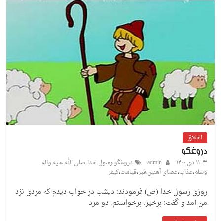
اخلاق
دروغگو
۱۱ دی ۱۴۰۰
admin
دروغگو
،
رسول خدا صلی الله علیه وآله
وسلم
،
عذاب
،
عصای آهنین
،
قبر
،
قیامت
،
کیفر
روزی رسول خدا (ص) فرمودند: دیشب در خواب دیدم که مردی نزد
من آمد و گفت: برخیز. برخواستم. دو مرد