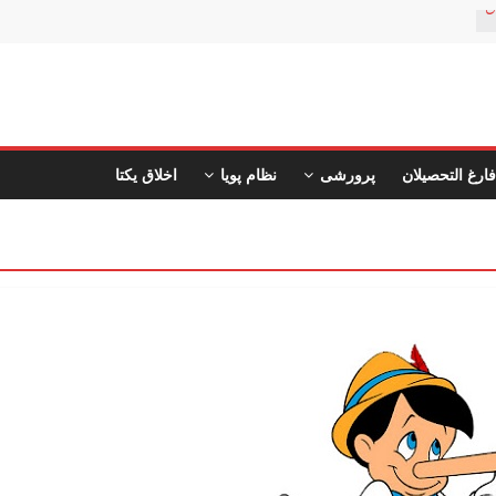
ن
فارغ التحصیلان
پرورشی
نظام پویا
اخلاق یکتا