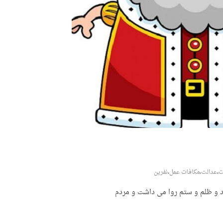
ت
،
عدالت
،
مکافات عمل
،
نفرین
ود و ظلم و ستم روا می داشت و مردم