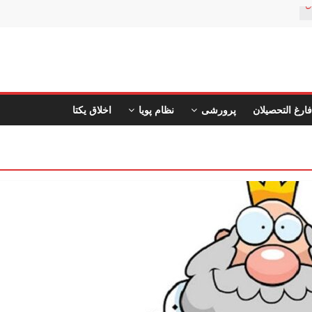
ن
فارغ التحصیلان
پرورشی
نظام پویا
اخلاق یکتا