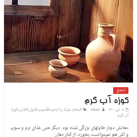
اخلاق
کوزه آب گرم
۰۸ دی ۱۴۰۰
admin
السلام علیک یا اباعبدالله
،
پدر
،
طاول
،
کاشان
،
کوزه
آب گرم
دهانش دچار طاولهای بزرگی شده بود. دیگر حتی غذای نرم و سوپ
و آش هم نمیتوانست بخورد، از کنار دهان