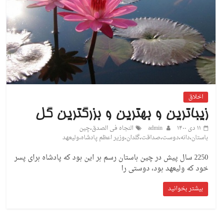
اخلاق
زیباترین و بهترین و بزرگترین گل
۱۱ دی ۱۴۰۰
admin
النجاه فی الصدق
،
چین
باستان
،
دانه
،
دوست
،
صداقت
،
گلدان
،
وزیر اعظم پادشاه
،
ولیعهد
2250 سال پیش در چین باستان رسم بر این بود که پادشاه برای پسر
خود که ولیعهد بود، دوستی را
بیشتر بخوانید