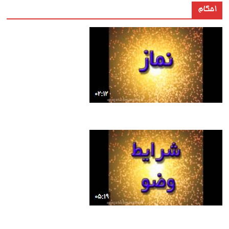
احکام