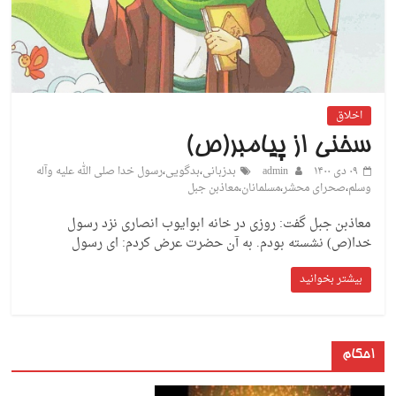
اخلاق
سخنی از پیامبر(ص)
۰۹ دی ۱۴۰۰
admin
بدزبانی
،
بدگویی
،
رسول خدا صلی الله علیه وآله
وسلم
،
صحرای محشر
،
مسلمانان
،
معاذبن جبل
معاذبن جبل گفت: روزی در خانه ابوایوب انصاری نزد رسول
خدا(ص) نشسته بودم. به آن حضرت عرض کردم: ای رسول
بیشتر بخوانید
احکام