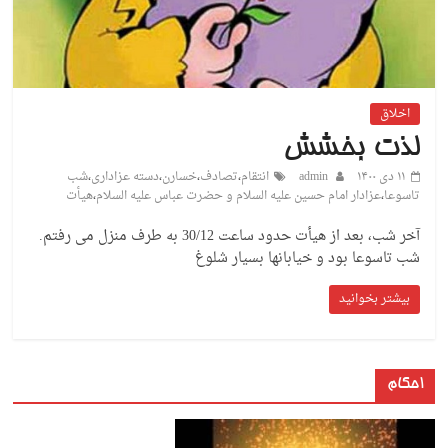
اخلاق
لذت بخشش
۱۱ دی ۱۴۰۰
admin
انتقام
،
تصادف
،
خسارن
،
دسته عزاداری
،
شب
تاسوعا
،
عزادار امام حسین علیه السلام و حضرت عباس علیه السلام
،
هیأت
آخر شب، بعد از هیأت حدود ساعت 30/12 به طرف منزل می رفتم.
شب تاسوعا بود و خیابانها بسیار شلوغ
بیشتر بخوانید
احکام