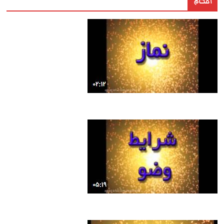
احکام