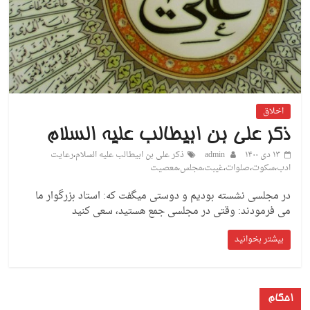
اخلاق
ذکر علی بن ابیطالب علیه السلام
۱۳ دی ۱۴۰۰
admin
ذکر علی بن ابیطالب علیه السلام
،
رعایت
ادب
،
سکوت
،
صلوات
،
غیبت
،
مجلس
،
معصیت
در مجلسی نشسته بودیم و دوستی میگفت که: استاد بزرگوار ما
می فرمودند: وقتی در مجلسی جمع هستید، سعی کنید
بیشتر بخوانید
احکام