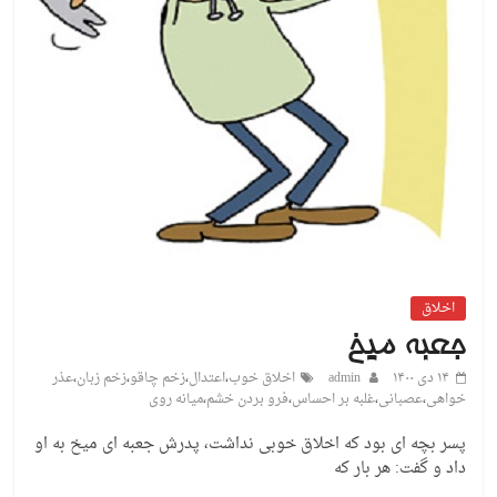
اخلاق
جعبه میخ
۱۴ دی ۱۴۰۰
admin
اخلاق خوب
،
اعتدال
،
زخم چاقو
،
زخم زبان
،
عذر
خواهی
،
عصبانی
،
غلبه بر احساس
،
فرو بردن خشم
،
میانه روی
پسر بچه ای بود که اخلاق خوبی نداشت، پدرش جعبه ای میخ به او
داد و گفت: هر بار که